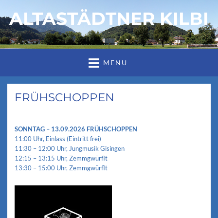
ALTASTÄDTNER KILBI
MENU
FRÜHSCHOPPEN
SONNTAG
– 13.09.2026
FRÜHSCHOPPEN
11:00 Uhr, Einlass (Eintritt frei)
11:30 – 12:00 Uhr, Jungmusik Gisingen
12:15 – 13:15 Uhr, Zemmgwürflt
13:30 – 15:00 Uhr, Zemmgwürflt