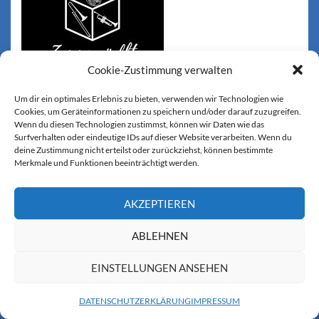
Cookie-Zustimmung verwalten
Um dir ein optimales Erlebnis zu bieten, verwenden wir Technologien wie
Cookies, um Geräteinformationen zu speichern und/oder darauf zuzugreifen.
Wenn du diesen Technologien zustimmst, können wir Daten wie das
Surfverhalten oder eindeutige IDs auf dieser Website verarbeiten. Wenn du
© Copyright 2026 –
ALTASTÄDTNER KILBI
deine Zustimmung nicht erteilst oder zurückziehst, können bestimmte
Merkmale und Funktionen beeinträchtigt werden.
Wisteria Theme by
WPFriendship
⋅
Powered by
WordPress
AKZEPTIEREN
ABLEHNEN
EINSTELLUNGEN ANSEHEN
DATENSCHUTZERKLÄRUNG
IMPRESSUM